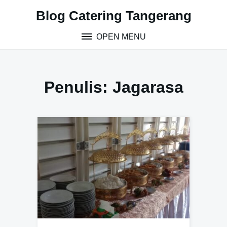
S
Blog Catering Tangerang
k
i
OPEN MENU
p
t
o
c
Penulis:
Jagarasa
o
n
t
e
n
t