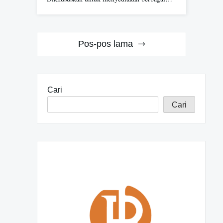
N
Pos-pos lama
a
v
Cari
i
Cari
g
a
s
i
p
o
s