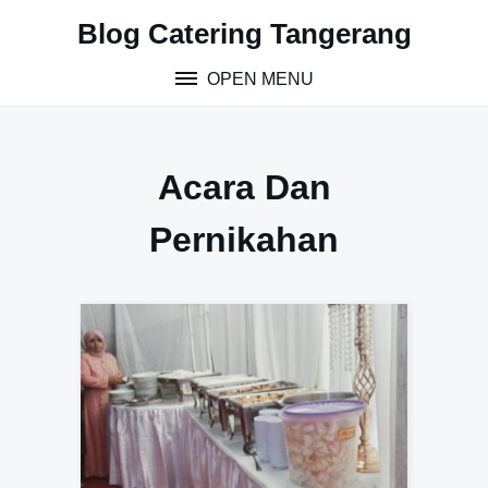
S
Blog Catering Tangerang
k
i
OPEN MENU
p
t
o
c
Acara Dan
o
n
Pernikahan
t
e
n
t