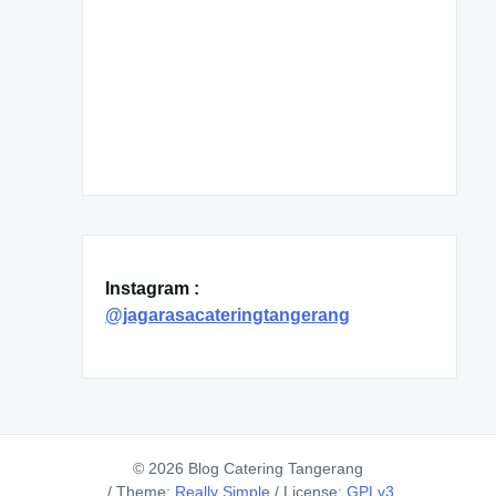
Instagram :
@jagarasacateringtangerang
© 2026 Blog Catering Tangerang
/
Theme:
Really Simple
/
License:
GPLv3