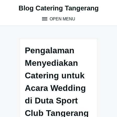
S
Blog Catering Tangerang
k
i
OPEN MENU
p
t
o
c
o
Pengalaman
n
t
Menyediakan
e
n
Catering untuk
t
Acara Wedding
di Duta Sport
Club Tangerang