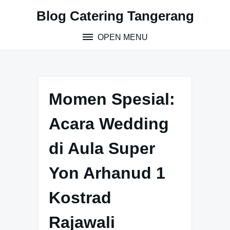
S
Blog Catering Tangerang
k
i
OPEN MENU
p
t
o
c
o
Momen Spesial:
n
t
Acara Wedding
e
n
di Aula Super
t
Yon Arhanud 1
Kostrad
Rajawali